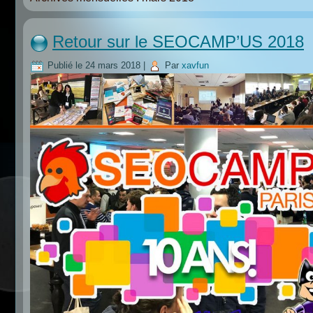
Retour sur le SEOCAMP’US 2018
Publié le
24 mars 2018
|
Par
xavfun