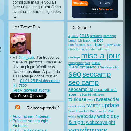
compliqué mais je voulais
faire un article qui sert à rien
avant de mettre en ligne des
[…]
Les Tweet Fun
Du Spam !
2013
4
2012
affiliation
barcamp
bot
beach
bh
black hat
dijon
conférences seo
FollowAdder
e
Google+
la grande motte
livre
?
mise a jour
RT
@m_ceb
: J'ai trouvé les
mariage
meilleurs prompts Open Ai et
paris
montpellier
ovh
dev un plugin WordPress
RienComprendu
Sentimancho
d'automatisation. À partir de
seo
seocamp
100 Likes je donne tout en
D…
01:01:25 PM décembre
seo camp
06, 2022
seocamp'us
soumettre.fr
Reply
Retweet
Favorite
spam
sécurité
teknseo
toulouse
tweetadder
tweet
update
twitter
tweet adder
Riencomprendu ?
Very Important Webmaster
VIW
webx day
webxday
Automatiser Pinterest
webx
Préparer sa stratégie
& night
webxdaynight
Pinterest
wordpress
Comment poster sur