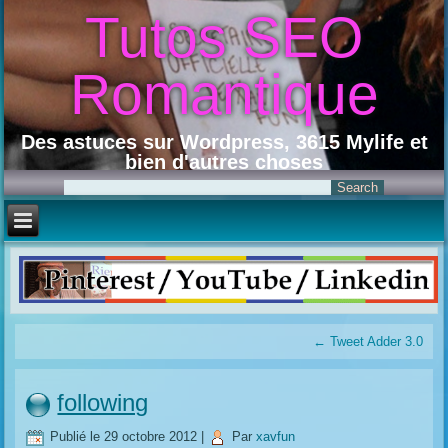
Tutos SEO
Romantique
Des astuces sur Wordpress, 3615 Mylife et
bien d'autres choses
←
Tweet Adder 3.0
following
Publié le
29 octobre 2012
|
Par
xavfun