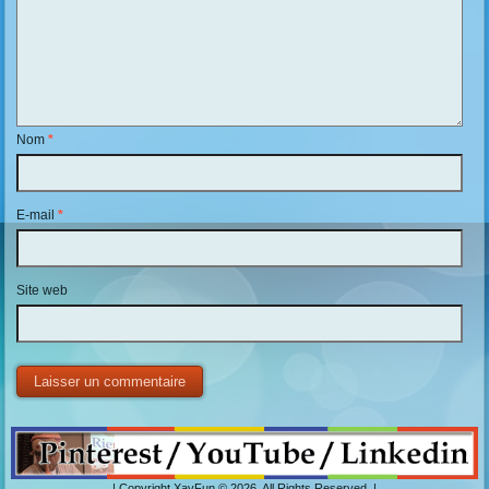
Nom
*
E-mail
*
Site web
| Copyright XavFun © 2026. All Rights Reserved. |