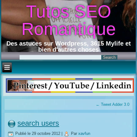
Tutos SEO
Romantique
Des astuces sur Wordpress, 3615 Mylife et
bien d'autres choses
←
Tweet Adder 3.0
search users
Publié le
29 octobre 2012
|
Par
xavfun