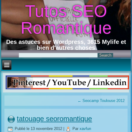
Tutos SEO
Romantique
Des astuces sur Wordpress, 3615 Mylife et
bien d'autres choses
←
Seocamp Toulouse 2012
tatouage seoromantique
Publié le
13 novembre 2012
|
Par
xavfun