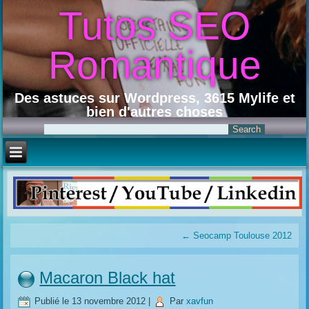
Tutos SEO
Romantique
Des astuces sur Wordpress, 3615 Mylife et
bien d'autres choses
←
Seocamp Toulouse 2012
Macaron Black hat
Publié le
13 novembre 2012
|
Par
xavfun