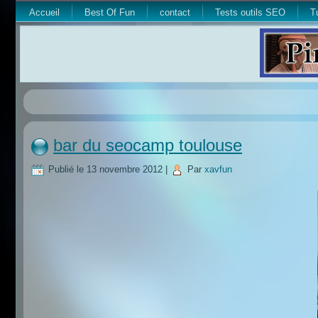
Accueil
Best Of Fun
contact
Tests outils SEO
T
bar du seocamp toulouse
Publié le
13 novembre 2012
|
Par
xavfun