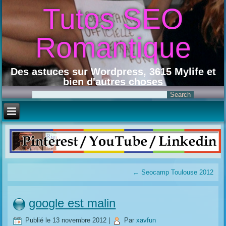
Tutos SEO
Romantique
Des astuces sur Wordpress, 3615 Mylife et
bien d'autres choses
←
Seocamp Toulouse 2012
google est malin
Publié le
13 novembre 2012
|
Par
xavfun