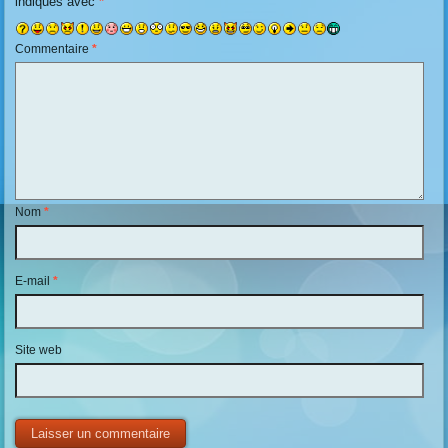
indiqués avec
*
Commentaire
*
Nom
*
E-mail
*
Site web