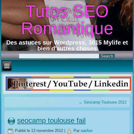
Tutos SEO
Romantique
Des astuces sur Wordpress, 3615 Mylife et
bien d'autres choses
←
Seocamp Toulouse 2012
seocamp toulouse fail
Publié le
13 novembre 2012
|
Par
xavfun