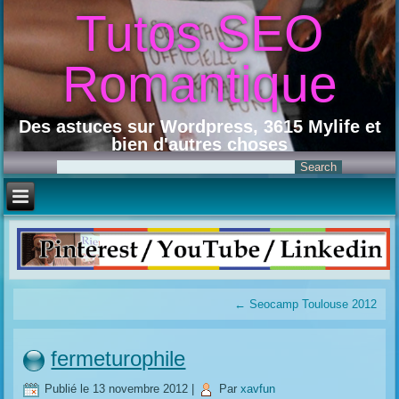
Tutos SEO
Romantique
Des astuces sur Wordpress, 3615 Mylife et
bien d'autres choses
←
Seocamp Toulouse 2012
fermeturophile
Publié le
13 novembre 2012
|
Par
xavfun