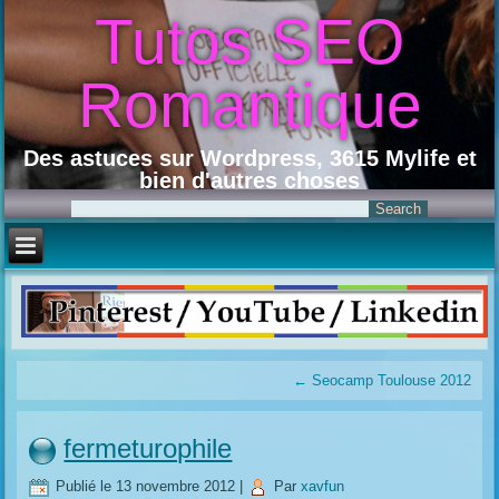
Tutos SEO
Romantique
Des astuces sur Wordpress, 3615 Mylife et
bien d'autres choses
←
Seocamp Toulouse 2012
fermeturophile
Publié le
13 novembre 2012
|
Par
xavfun