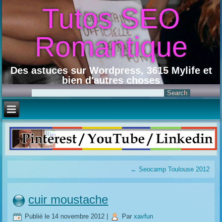
Tutos SEO
Romantique
Des astuces sur Wordpress, 3615 Mylife et
bien d'autres choses
←
Seocamp Toulouse 2012
cuir moustache
Publié le
14 novembre 2012
|
Par
xavfun