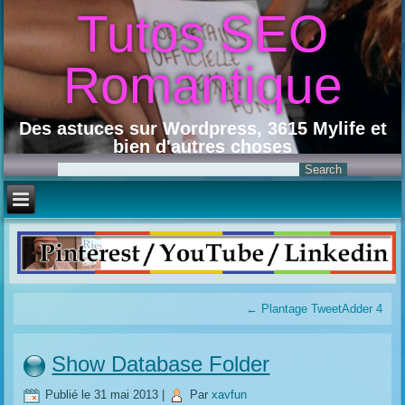
Tutos SEO
Romantique
Des astuces sur Wordpress, 3615 Mylife et
bien d'autres choses
←
Plantage TweetAdder 4
Show Database Folder
Publié le
31 mai 2013
|
Par
xavfun