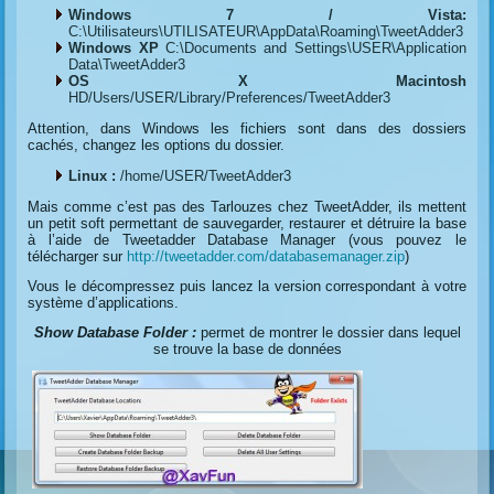
Windows 7 / Vista:
C:\Utilisateurs\UTILISATEUR\AppData\Roaming\TweetAdder3
Windows XP
C:\Documents and Settings\USER\Application
Data\TweetAdder3
OS X Macintosh
HD/Users/USER/Library/Preferences/TweetAdder3
Attention, dans Windows les fichiers sont dans des dossiers
cachés, changez les options du dossier.
Linux :
/home/USER/TweetAdder3
Mais comme c’est pas des Tarlouzes chez TweetAdder, ils mettent
un petit soft permettant de sauvegarder, restaurer et détruire la base
à l’aide de Tweetadder Database Manager (vous pouvez le
télécharger sur
http://tweetadder.com/databasemanager.zip
)
Vous le décompressez puis lancez la version correspondant à votre
système d’applications.
Show Database Folder :
permet de montrer le dossier dans lequel
se trouve la base de données