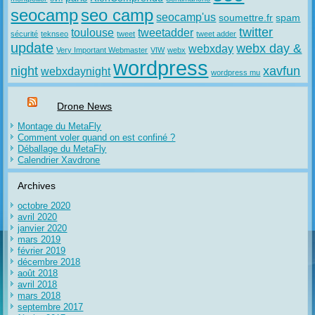
seocamp
seo camp
seocamp'us
soumettre.fr
spam
twitter
toulouse
tweetadder
sécurité
teknseo
tweet
tweet adder
update
webx day &
webxday
Very Important Webmaster
VIW
webx
wordpress
night
xavfun
webxdaynight
wordpress mu
Drone News
Montage du MetaFly
Comment voler quand on est confiné ?
Déballage du MetaFly
Calendrier Xavdrone
Archives
octobre 2020
avril 2020
janvier 2020
mars 2019
février 2019
décembre 2018
août 2018
avril 2018
mars 2018
septembre 2017