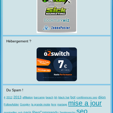
Hébergement ?
Du Spam !
2013
bot
dijon
4
2012
affiliation
barcamp
beach
bh
black hat
conférences seo
mise a jour
FollowAdder
Google+
la grande motte
livre
mariage
seo
paris
RienComprendu
montpellier
ovh
Sentimancho