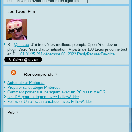
qui sert à rien avant de mettre en ligne des […]
Les Tweet Fun
RT
@m_ceb
: J'ai trouvé les meilleurs prompts Open Ai et dev un
plugin WordPress d'automatisation. À partir de 100 Likes je donne tout
en D…
01:01:25 PM décembre 06, 2022
Reply
Retweet
Favorite
Riencomprendu ?
Automatiser Pinterest
Préparer sa stratégie Pinterest
Comment poster sur Instagram avec un PC ou un MAC ?
Les DM pour Instagram avec FollowAdder
Follow et Unfollow automatique avec FollowAdder
Pub ?