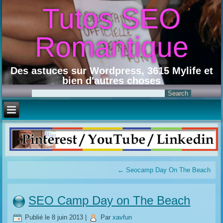
Tutos SEO
Romantique
Des astuces sur Wordpress, 3615 Mylife et
bien d'autres choses
←
Seocamp Day On The Beach
SEO Camp Day on The Beach
Publié le
8 juin 2013
|
Par
xavfun