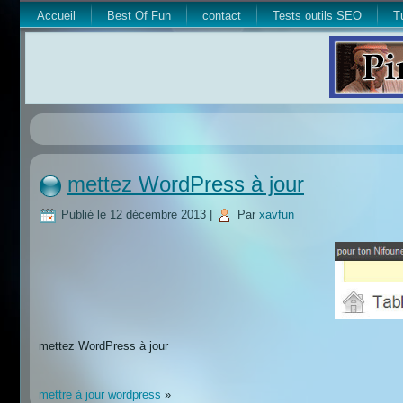
Accueil
Best Of Fun
contact
Tests outils SEO
T
mettez WordPress à jour
Publié le
12 décembre 2013
|
Par
xavfun
mettez WordPress à jour
mettre à jour wordpress
»