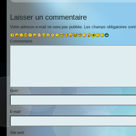
Laisser un commentaire
Votre adresse e-mail ne sera pas publiée.
Les champs obligatoires son
Commentaire
*
Nom
*
E-mail
*
Site web