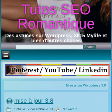
Tutos SEO
Romantique
Des astuces sur Wordpress, 3615 Mylife et
bien d'autres choses
←
Mise à jour Wordpdress 3.8
mise à jour 3.8
Publié le
12 décembre 2013
|
Par
xavfun