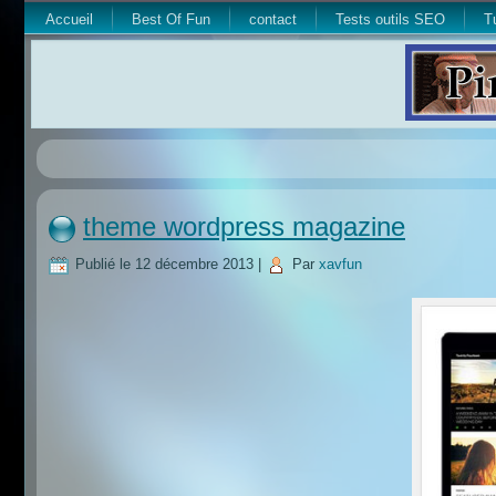
Accueil
Best Of Fun
contact
Tests outils SEO
T
theme wordpress magazine
Publié le
12 décembre 2013
|
Par
xavfun