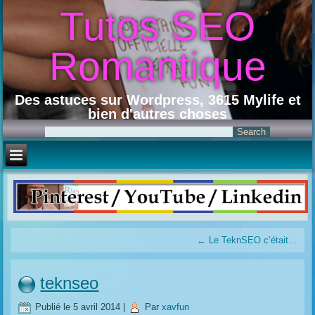
Tutos SEO
Romantique
Des astuces sur Wordpress, 3615 Mylife et
bien d'autres choses
←
Le TeknSEO c’était…
teknseo
Publié le
5 avril 2014
|
Par
xavfun