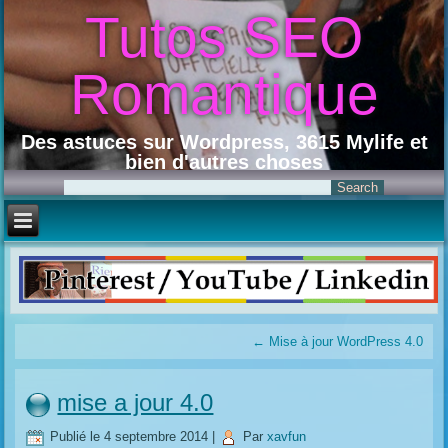
Tutos SEO
Romantique
Des astuces sur Wordpress, 3615 Mylife et
bien d'autres choses
←
Mise à jour WordPress 4.0
mise a jour 4.0
Publié le
4 septembre 2014
|
Par
xavfun