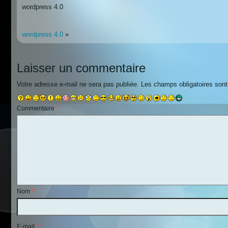
wordpress 4.0
wordpress 4.0
»
Laisser un commentaire
Votre adresse e-mail ne sera pas publiée.
Les champs obligatoires son
Commentaire
*
Nom
*
E-mail
*