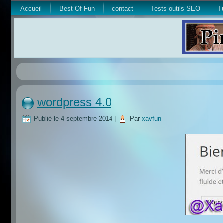
Accueil
Best Of Fun
contact
Tests outils SEO
T
wordpress 4.0
Publié le
4 septembre 2014
|
Par
xavfun