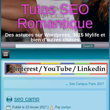
Tutos SEO
Romantique
Des astuces sur Wordpress, 3615 Mylife et
bien d'autres choses
←
Seo Campus Paris 2017
seo camp
Publié le
23 février 2017
|
Par
xavfun