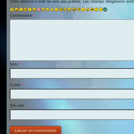
Votre adresse e-mail ne sera pas publiée.
Les champs obligatoires son
Commentaire
*
Nom
*
E-mail
*
Site web