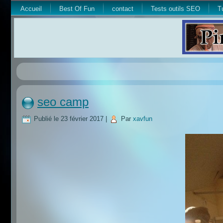
Accueil
Best Of Fun
contact
Tests outils SEO
T
seo camp
Publié le
23 février 2017
|
Par
xavfun