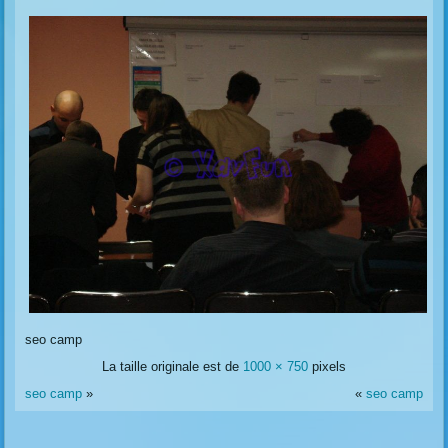
seo camp
La taille originale est de
1000 × 750
pixels
seo camp
»
«
seo camp