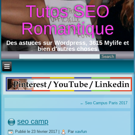
Tutos SEO
Romantique
Des astuces sur Wordpress, 3615 Mylife et
bien d'autres choses
←
Seo Campus Paris 2017
seo camp
Publié le
23 février 2017
|
Par
xavfun