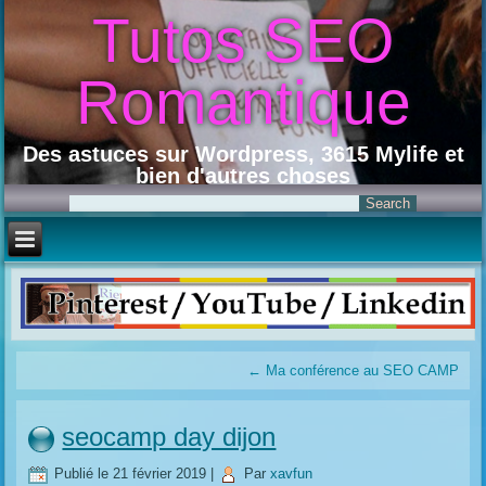
Tutos SEO
Romantique
Des astuces sur Wordpress, 3615 Mylife et
bien d'autres choses
←
Ma conférence au SEO CAMP
seocamp day dijon
Publié le
21 février 2019
|
Par
xavfun