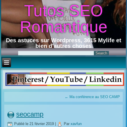
Tutos SEO
Romantique
Des astuces sur Wordpress, 3615 Mylife et
bien d'autres choses
←
Ma conférence au SEO CAMP
seocamp
Publié le
21 février 2019
|
Par
xavfun