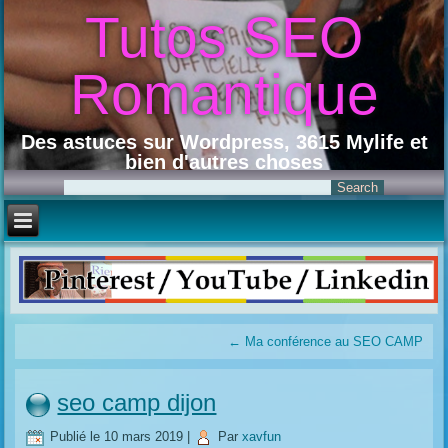
Tutos SEO
Romantique
Des astuces sur Wordpress, 3615 Mylife et
bien d'autres choses
←
Ma conférence au SEO CAMP
seo camp dijon
Publié le
10 mars 2019
|
Par
xavfun