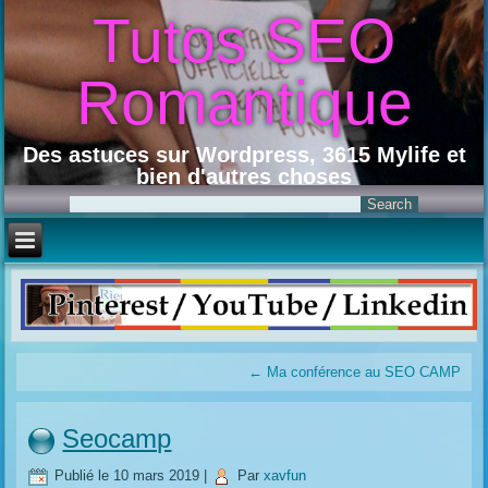
Tutos SEO
Romantique
Des astuces sur Wordpress, 3615 Mylife et
bien d'autres choses
←
Ma conférence au SEO CAMP
Seocamp
Publié le
10 mars 2019
|
Par
xavfun