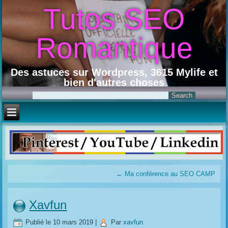
Tutos SEO
Romantique
Des astuces sur Wordpress, 3615 Mylife et
bien d'autres choses
←
Ma conférence au SEO CAMP
Xavfun
Publié le
10 mars 2019
|
Par
xavfun