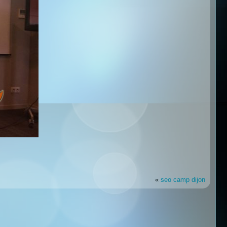
«
seo camp dijon