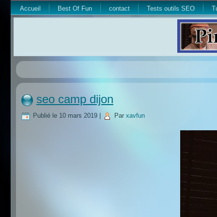
Accueil
Best Of Fun
contact
Tests outils SEO
T
seo camp dijon
Publié le
10 mars 2019
|
Par
xavfun