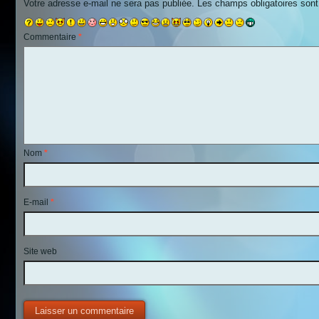
Votre adresse e-mail ne sera pas publiée.
Les champs obligatoires son
Commentaire
*
Nom
*
E-mail
*
Site web