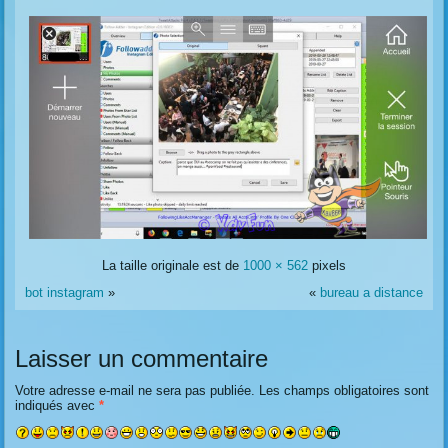
La taille originale est de
1000 × 562
pixels
bot instagram
»
«
bureau a distance
Laisser un commentaire
Votre adresse e-mail ne sera pas publiée.
Les champs obligatoires sont
indiqués avec
*