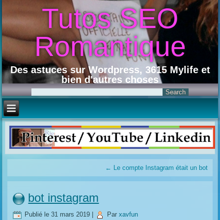
Tutos SEO
Romantique
Des astuces sur Wordpress, 3615 Mylife et
bien d'autres choses
←
Le compte Instagram était un bot
bot instagram
Publié le
31 mars 2019
|
Par
xavfun