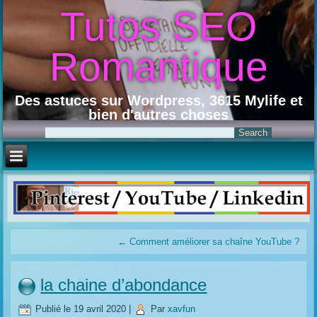
Tutos SEO
Romantique
Des astuces sur Wordpress, 3615 Mylife et
bien d'autres choses
←
Comment améliorer sa chaîne YouTube ?
la chaine d’abondance
Publié le
19 avril 2020
|
Par
xavfun