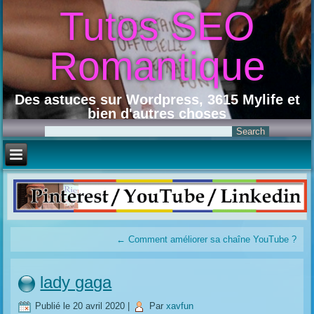
Tutos SEO
Romantique
Des astuces sur Wordpress, 3615 Mylife et
bien d'autres choses
←
Comment améliorer sa chaîne YouTube ?
lady gaga
Publié le
20 avril 2020
|
Par
xavfun