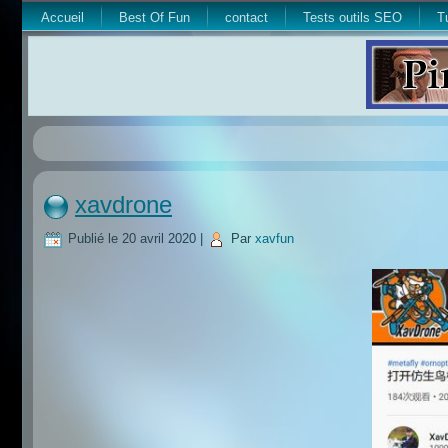
Accueil
Best Of Fun
contact
Tests outils SEO
T
xavdrone
Publié le
20 avril 2020
|
Par
xavfun