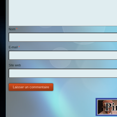
Nom
*
E-mail
*
Site web