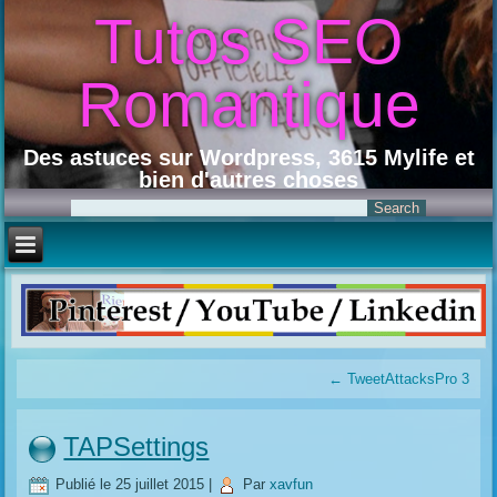
Tutos SEO
Romantique
Des astuces sur Wordpress, 3615 Mylife et
bien d'autres choses
←
TweetAttacksPro 3
TAPSettings
Publié le
25 juillet 2015
|
Par
xavfun