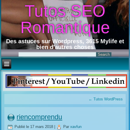
Tutos SEO
Romantique
Des astuces sur Wordpress, 3615 Mylife et
bien d'autres choses
←
Tutos WordPress
riencomprendu
Publié le
17 mars 2018
|
Par
xavfun