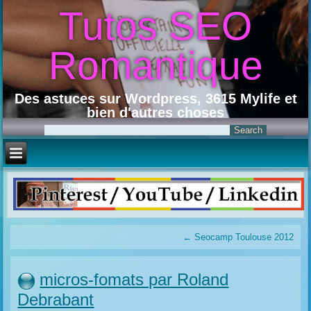
Tutos SEO
Romantique
Des astuces sur Wordpress, 3615 Mylife et
bien d'autres choses
←
Seocamp Toulouse 2012
micros-fomats par Roland
Debrabant