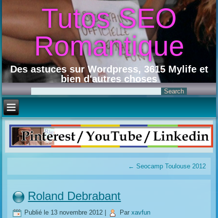
Tutos SEO
Romantique
Des astuces sur Wordpress, 3615 Mylife et
bien d'autres choses
←
Seocamp Toulouse 2012
Roland Debrabant
Publié le
13 novembre 2012
|
Par
xavfun