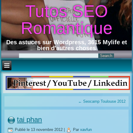
Tutos SEO
Romantique
Des astuces sur Wordpress, 3615 Mylife et
bien d'autres choses
←
Seocamp Toulouse 2012
tai phan
Publié le
13 novembre 2012
|
Par
xavfun