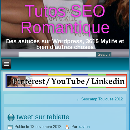
Tutos SEO
Romantique
Des astuces sur Wordpress, 3615 Mylife et
bien d'autres choses
←
Seocamp Toulouse 2012
tweet sur tablette
Publié le
13 novembre 2012
|
Par
xavfun