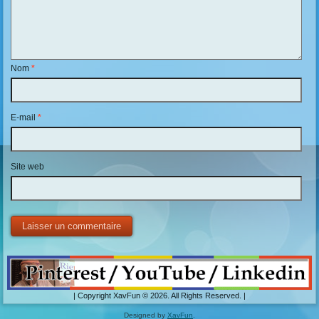
Nom
*
E-mail
*
Site web
| Copyright XavFun © 2026. All Rights Reserved. |
Designed by
XavFun
.