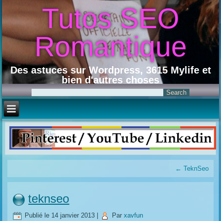
Tutos SEO
Romantique
Des astuces sur Wordpress, 3615 Mylife et
bien d'autres choses
←
TeknSeo
teknseo
Publié le
14 janvier 2013
|
Par
xavfun