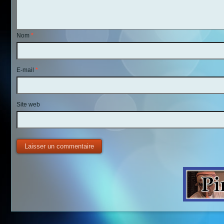
Nom
*
E-mail
*
Site web