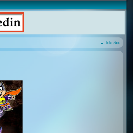
←
TeknSeo