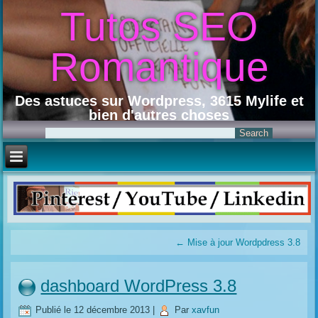
Tutos SEO
Romantique
Des astuces sur Wordpress, 3615 Mylife et
bien d'autres choses
←
Mise à jour Wordpdress 3.8
dashboard WordPress 3.8
Publié le
12 décembre 2013
|
Par
xavfun