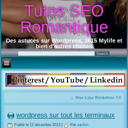
Tutos SEO
Romantique
Des astuces sur Wordpress, 3615 Mylife et
bien d'autres choses
←
Mise à jour Wordpdress 3.8
wordpress sur tout les terminaux
Publié le
12 décembre 2013
|
Par
xavfun