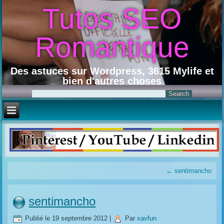
Tutos SEO
Romantique
Des astuces sur Wordpress, 3615 Mylife et
bien d'autres choses
←
sentimancho
sentimancho
Publié le
19 septembre 2012
|
Par
xavfun