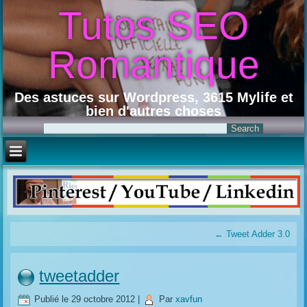
Tutos SEO
Romantique
Des astuces sur Wordpress, 3615 Mylife et
bien d'autres choses
←
Tweet Adder 3.0
tweetadder
Publié le
29 octobre 2012
|
Par
xavfun