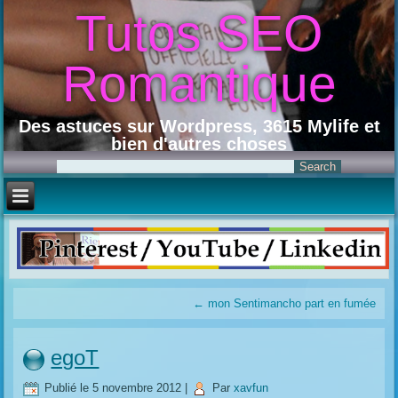
Tutos SEO
Romantique
Des astuces sur Wordpress, 3615 Mylife et
bien d'autres choses
←
mon Sentimancho part en fumée
egoT
Publié le
5 novembre 2012
|
Par
xavfun