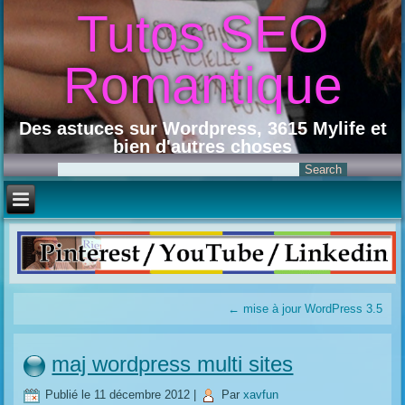
Tutos SEO
Romantique
Des astuces sur Wordpress, 3615 Mylife et
bien d'autres choses
←
mise à jour WordPress 3.5
maj wordpress multi sites
Publié le
11 décembre 2012
|
Par
xavfun