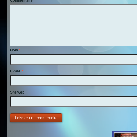
Commentaire
*
Nom
*
E-mail
*
Site web