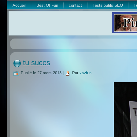
Accueil
Best Of Fun
contact
Tests outils SEO
T
tu suces
Publié le
27 mars 2013
|
Par
xavfun