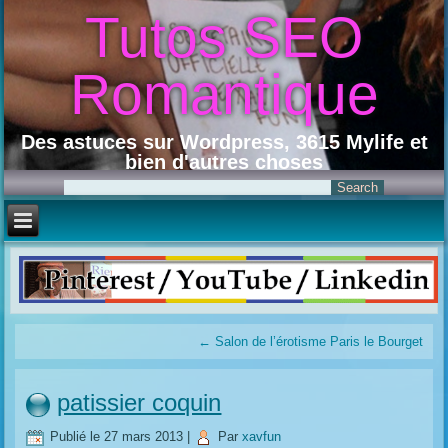
Tutos SEO
Romantique
Des astuces sur Wordpress, 3615 Mylife et
bien d'autres choses
←
Salon de l’érotisme Paris le Bourget
patissier coquin
Publié le
27 mars 2013
|
Par
xavfun