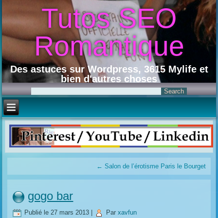
Tutos SEO
Romantique
Des astuces sur Wordpress, 3615 Mylife et
bien d'autres choses
←
Salon de l’érotisme Paris le Bourget
gogo bar
Publié le
27 mars 2013
|
Par
xavfun